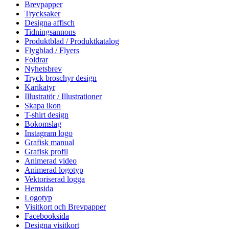
Brevpapper
Trycksaker
Designa affisch
Tidningsannons
Produktblad / Produktkatalog
Flygblad / Flyers
Foldrar
Nyhetsbrev
Tryck broschyr design
Karikatyr
Illustratör / Illustrationer
Skapa ikon
T-shirt design
Bokomslag
Instagram logo
Grafisk manual
Grafisk profil
Animerad video
Animerad logotyp
Vektoriserad logga
Hemsida
Logotyp
Visitkort och Brevpapper
Facebooksida
Designa visitkort