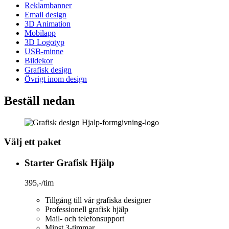
Reklambanner
Email design
3D Animation
Mobilapp
3D Logotyp
USB-minne
Bildekor
Grafisk design
Övrigt inom design
Beställ nedan
Välj ett paket
Starter Grafisk Hjälp
395,-
/tim
Tillgång till vår grafiska designer
Professionell grafisk hjälp
Mail- och telefonsupport
Minst 3-timmar