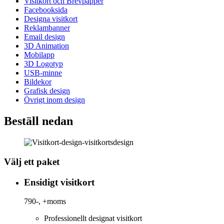
Visitkort och Brevpapper
Facebooksida
Designa visitkort
Reklambanner
Email design
3D Animation
Mobilapp
3D Logotyp
USB-minne
Bildekor
Grafisk design
Övrigt inom design
Beställ nedan
Välj ett paket
Ensidigt visitkort
790-,
+moms
Professionellt designat visitkort