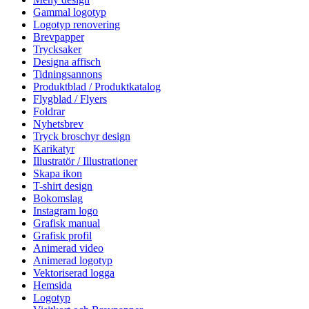
Gammal logotyp
Logotyp renovering
Brevpapper
Trycksaker
Designa affisch
Tidningsannons
Produktblad / Produktkatalog
Flygblad / Flyers
Foldrar
Nyhetsbrev
Tryck broschyr design
Karikatyr
Illustratör / Illustrationer
Skapa ikon
T-shirt design
Bokomslag
Instagram logo
Grafisk manual
Grafisk profil
Animerad video
Animerad logotyp
Vektoriserad logga
Hemsida
Logotyp