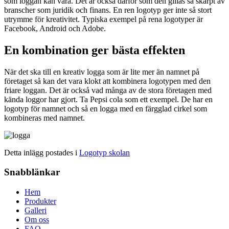
som loggan kan vara. Det är också därför som den gillas så skarpt av
branscher som juridik och finans. En ren logotyp ger inte så stort
utrymme för kreativitet. Typiska exempel på rena logotyper är
Facebook, Android och Adobe.
En kombination ger bästa effekten
När det ska till en kreativ logga som är lite mer än namnet på
företaget så kan det vara klokt att kombinera logotypen med den
friare loggan. Det är också vad många av de stora företagen med
kända loggor har gjort. Ta Pepsi cola som ett exempel. De har en
logotyp för namnet och så en logga med en färgglad cirkel som
kombineras med namnet.
Detta inlägg postades i
Logotyp skolan
Snabblänkar
Hem
Produkter
Galleri
Om oss
FAQ