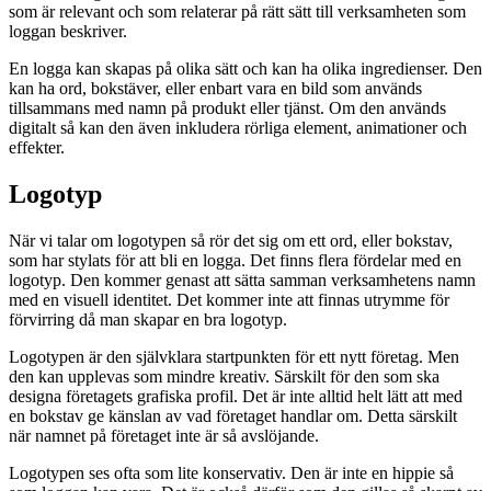
som är relevant och som relaterar på rätt sätt till verksamheten som
loggan beskriver.
En logga kan skapas på olika sätt och kan ha olika ingredienser. Den
kan ha ord, bokstäver, eller enbart vara en bild som används
tillsammans med namn på produkt eller tjänst. Om den används
digitalt så kan den även inkludera rörliga element, animationer och
effekter.
Logotyp
När vi talar om logotypen så rör det sig om ett ord, eller bokstav,
som har stylats för att bli en logga. Det finns flera fördelar med en
logotyp. Den kommer genast att sätta samman verksamhetens namn
med en visuell identitet. Det kommer inte att finnas utrymme för
förvirring då man skapar en bra logotyp.
Logotypen är den självklara startpunkten för ett nytt företag. Men
den kan upplevas som mindre kreativ. Särskilt för den som ska
designa företagets grafiska profil. Det är inte alltid helt lätt att med
en bokstav ge känslan av vad företaget handlar om. Detta särskilt
när namnet på företaget inte är så avslöjande.
Logotypen ses ofta som lite konservativ. Den är inte en hippie så