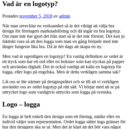
Vad är en logotyp?
Postades
november 5, 2018
av
admin
När man utvecklar en verksamhet så är det viktigt att välja bra
design för företagets marknadsföring och då ingår en bra logotyp.
Om man inte har gjort det från start så är det inte försent. Det kan ju
faktiskt vara så att den logga som man en gång började med inte
längre fungerar lika bra. Då är det dags att skapa en ny.
Men vad är egentligen en logotyp? En vanlig definition av ordet är
ett tryck som har ett ord eller en bokstav som kan tryckas på papper
och användas digitalt. Det är också vanligt att kalla en logotyp för
logga, eller logo på engelska. Men är detta verkligen samma sak?
Låt oss se lite närmre på designspråket och se till att vi verkligen
använder oss av ordet logotyp på rätt sätt. Vi börjar med att se på
uttrycket logo som vanligtvis uttrycks som logga på svenska.
Logo – logga
En logga är helt enkelt den design som ett företag, märke eller en
individ väljer som representation. Ordet logga sätter inga gränser för
hur den designen ska se ut. Men det är klart att det bör vara något