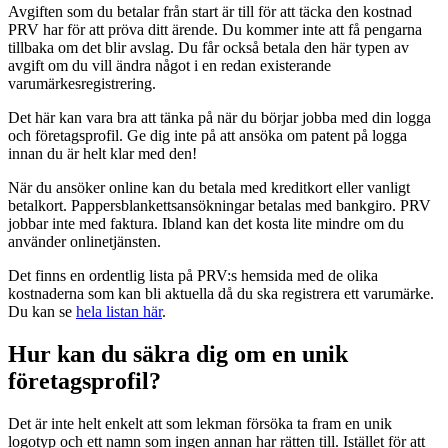
Avgiften som du betalar från start är till för att täcka den kostnad
PRV har för att pröva ditt ärende. Du kommer inte att få pengarna
tillbaka om det blir avslag. Du får också betala den här typen av
avgift om du vill ändra något i en redan existerande
varumärkesregistrering.
Det här kan vara bra att tänka på när du börjar jobba med din logga
och företagsprofil. Ge dig inte på att ansöka om patent på logga
innan du är helt klar med den!
När du ansöker online kan du betala med kreditkort eller vanligt
betalkort. Pappersblankettsansökningar betalas med bankgiro. PRV
jobbar inte med faktura. Ibland kan det kosta lite mindre om du
använder onlinetjänsten.
Det finns en ordentlig lista på PRV:s hemsida med de olika
kostnaderna som kan bli aktuella då du ska registrera ett varumärke.
Du kan se
hela listan här
.
Hur kan du säkra dig om en unik
företagsprofil?
Det är inte helt enkelt att som lekman försöka ta fram en unik
logotyp och ett namn som ingen annan har rätten till. Istället för att