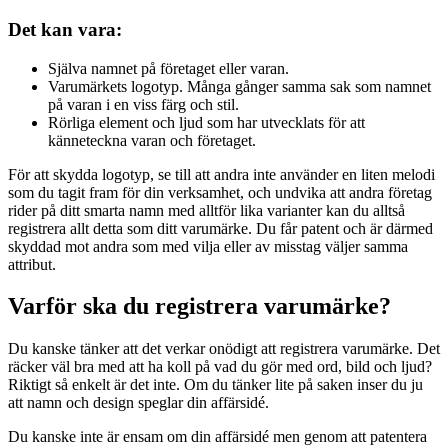
Det kan vara:
Själva namnet på företaget eller varan.
Varumärkets logotyp. Många gånger samma sak som namnet
på varan i en viss färg och stil.
Rörliga element och ljud som har utvecklats för att
känneteckna varan och företaget.
För att skydda logotyp, se till att andra inte använder en liten melodi
som du tagit fram för din verksamhet, och undvika att andra företag
rider på ditt smarta namn med alltför lika varianter kan du alltså
registrera allt detta som ditt varumärke. Du får patent och är därmed
skyddad mot andra som med vilja eller av misstag väljer samma
attribut.
Varför ska du registrera varumärke?
Du kanske tänker att det verkar onödigt att registrera varumärke. Det
räcker väl bra med att ha koll på vad du gör med ord, bild och ljud?
Riktigt så enkelt är det inte. Om du tänker lite på saken inser du ju
att namn och design speglar din affärsidé.
Du kanske inte är ensam om din affärsidé men genom att patentera