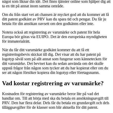
något som liknar din idé. Det finns tjänster online som hjälper dig att
ta en titt på annat inom samma område.
Om du från start vet att chansen är mycket god att du kommer att få
ditt patent godkänt av PRV kan du spara tid och pengar. Du får ju
betala för din ansökan oavsett om den godkänns eller inte.
Notera också att registrering av varumärke och patent för hela
Europa bör göras via EUIPO. Det är den europeiska myndigheten
för immaterialrätt.
När du får ditt varumärke godkänt kommer du att få ett
registreringsbevis skickat till dig. Det visar att du har patent på
logotyp såväl som på allt annat som fungerar som kännetecken för
ditt varumärke. Det beviset kan du sedan använda om det skulle
uppstå frågor från någon som tycker att du har kopierat eller om du
ser att någon försöker kopiera din logotyp eller företagsnamn.
Vad kostar registrering av varumärke?
Kostnaden för registrering av varumärke beror lite på vad det
handlar om. Till att börja med ska du betala en ansökningsavgift till
PRV. Den har flera delar. Dels får du betala en grundavgift och dels
tilläggsavgifter för de klasser som blir aktuella för ditt patent.