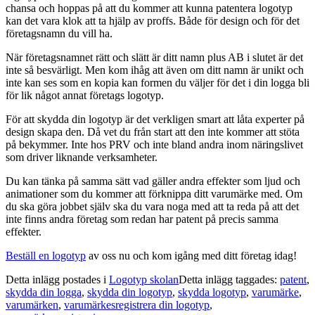
chansa och hoppas på att du kommer att kunna patentera logotyp
kan det vara klok att ta hjälp av proffs. Både för design och för det
företagsnamn du vill ha.
När företagsnamnet rätt och slätt är ditt namn plus AB i slutet är det
inte så besvärligt. Men kom ihåg att även om ditt namn är unikt och
inte kan ses som en kopia kan formen du väljer för det i din logga bli
för lik något annat företags logotyp.
För att skydda din logotyp är det verkligen smart att låta experter på
design skapa den. Då vet du från start att den inte kommer att stöta
på bekymmer. Inte hos PRV och inte bland andra inom näringslivet
som driver liknande verksamheter.
Du kan tänka på samma sätt vad gäller andra effekter som ljud och
animationer som du kommer att förknippa ditt varumärke med. Om
du ska göra jobbet själv ska du vara noga med att ta reda på att det
inte finns andra företag som redan har patent på precis samma
effekter.
Beställ en logotyp
av oss nu och kom igång med ditt företag idag!
Detta inlägg postades i
Logotyp skolan
Detta inlägg taggades:
patent
,
skydda din logga
,
skydda din logotyp
,
skydda logotyp
,
varumärke
,
varumärken
,
varumärkesregistrera din logotyp
,