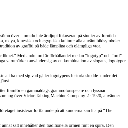
r sömn över –
om du inte är djupt fokuserad på studier av forntida
a, maya, kinesiska och egyptiska kulturer alla använt bildsymboler
radition av graffiti på både lämpliga och olämpliga ytor.
er likhet.” Med andra ord är förhållandet mellan “logotyp” och “ord”
nga varumärken använder sig av en kombination av slogans, logotyper
ste att ha med sig vad gäller logotypens historia skedde under det
jänst.
itter framför en gammaldags grammofonspelare och lyssnar
, som tog över Victor Talking Machine Company år 1920, använder
retaget insisterar fortfarande på att kunderna kan lita på “The
r annat sätt innehåller den traditionella ormen runt en spira. Den