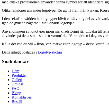
medicinska professionen använder denna symbol för att identifiera sig 
Olika religioner använder logotyper för att nå fram från kyrkan. Korse
I den sekulära världen har logotyper blivit en så viktig del av vår var
igen de gyllene bågarna i McDonalds logotyp?
Användningen av logotyper inom marknadsföring går tillbaka till renä
användes på detta sätt – som ett varumärke. Varumärken i dagens värld 
Kalla det vad du vill – ikon, varumärke eller logotyp – dessa kraftful
Detta inlägg postades i
Logotyp skolan
Snabblänkar
Hem
Produkter
Galleri
Om oss
FAQ
Blogg
Kontakta oss
Beställ