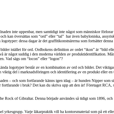
illnaden inte uppenbar, men samtidigt inte något som människor förlora
ch kan översättas som “ord” eller “tal” har även babyloniska, assyrisk
logotyper: dessa dagar är det graffitikonstnärerna som fortsätter denna t
lder istället för ord. Ordbokens definition av ordet “ikon” är “bild ell
vå är något suddig i den moderna världen av produktidentifikation. Må
den. Vad sägs om “locon” eller “logon”?
 kända logotyper består av en kombination av ord och bilder. Det viktiga
iktig del i marknadsföringen och identifiering av en produkt eller en t
naden – och som fortfarande känns igen idag – är hunden Nipper som s
 fortfarande i bruk? Det kan du skriva upp att den är! Företaget RCA
he Rock of Gibraltar. Denna började användes så tidigt som 1896, och fö
 hel yrkesgrupp. Varje läkarpraktik vill ha kontorsmaterial som på ett elle