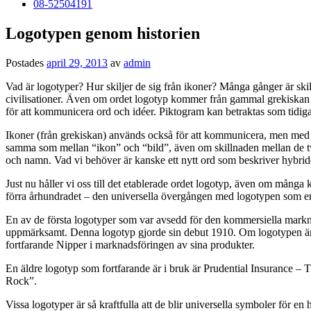
08-52504191
Logotypen genom historien
Postades
april 29, 2013
av
admin
Vad är logotyper? Hur skiljer de sig från ikoner? Många gånger är sk
civilisationer. Även om ordet logotyp kommer från gammal grekiskan o
för att kommunicera ord och idéer. Piktogram kan betraktas som tidiga 
Ikoner (från grekiskan) används också för att kommunicera, men med bi
samma som mellan “ikon” och “bild”, även om skillnaden mellan de t
och namn. Vad vi behöver är kanske ett nytt ord som beskriver hybri
Just nu håller vi oss till det etablerade ordet logotyp, även om många
förra århundradet – den universella övergången med logotypen som en v
En av de första logotyper som var avsedd för den kommersiella mark
uppmärksamt. Denna logotyp gjorde sin debut 1910. Om logotypen är
fortfarande Nipper i marknadsföringen av sina produkter.
En äldre logotyp som fortfarande är i bruk är Prudential Insurance – T
Rock”.
Vissa logotyper är så kraftfulla att de blir universella symboler för en